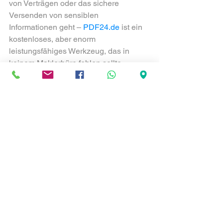
von Verträgen oder das sichere 
Versenden von sensiblen 
Informationen geht – 
PDF24.de
 ist ein 
kostenloses, aber enorm 
leistungsfähiges Werkzeug, das in 
keinem Maklerbüro fehlen sollte.
Nutzen Sie diese clevere Lösung, um 
Ihre Dokumentenprozesse zu 
automatisieren und dabei gleichzeitig 
professioneller, sicherer und schneller 
zu arbeiten.
Ihr nächster Schritt:
👉 Probieren Sie 
PDF24 direkt aus – entweder online 
unter 
www.pdf24.de
 oder installieren 
Sie den PDF24 Creator auf Ihrem 
Rechner.
Sie werden überrascht sein, wie viel 
professionelle Arbeit damit möglich ist 