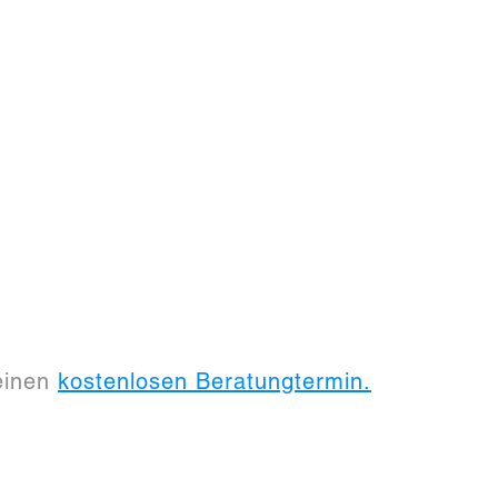
 einen
kostenlosen Beratungtermin.
Eingehende E-Mails in
Digit