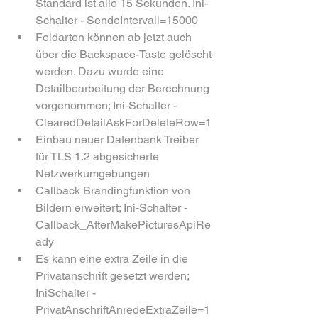
Standard ist alle 15 Sekunden. Ini-
Schalter - SendeIntervall=15000
Feldarten können ab jetzt auch 
über die Backspace-Taste gelöscht 
werden. Dazu wurde eine 
Detailbearbeitung der Berechnung 
vorgenommen; Ini-Schalter - 
ClearedDetailAskForDeleteRow=1
Einbau neuer Datenbank Treiber 
für TLS 1.2 abgesicherte 
Netzwerkumgebungen
Callback Brandingfunktion von 
Bildern erweitert; Ini-Schalter - 
Callback_AfterMakePicturesApiRe
ady
Es kann eine extra Zeile in die 
Privatanschrift gesetzt werden; 
IniSchalter - 
PrivatAnschriftAnredeExtraZeile=1