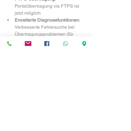
Portalübertragung via FTPS ist 
jetzt möglich
Erweiterte Diagnosefunktionen
: 
Verbesserte Fehlersuche bei 
Übertragungsproblemen (für 
Administratoren)
Neue Debug-Meldungen für die 
IS24-Übertragung zur besseren 
Fehleridentifikation (über Support 
aktivierbar)
Verbesserte Benutzeroberfläche:
Schnellere Datensuche
: Neue 
Suchfunktion auf Listen in der 
Schnellübersicht
Objektverwaltung
: Handhabung 
inaktiver Objekte bei allen 
angebundenen 