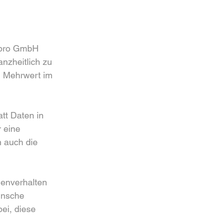
RMpro GmbH 
anzheitlich zu 
n Mehrwert im 
tt Daten in 
 eine 
n auch die 
denverhalten 
ünsche 
ei, diese 