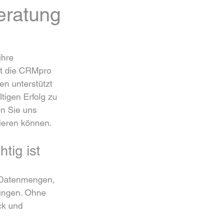
eratung
ihre 
zt die CRMpro 
n unterstützt 
igen Erfolg zu 
n Sie uns 
ieren können.
tig ist
 Datenmengen, 
ungen. Ohne 
ck und 