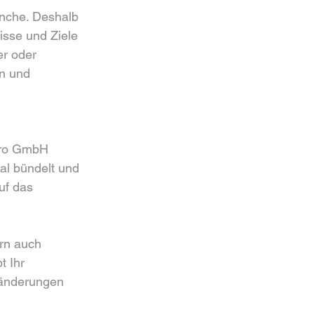
anche. Deshalb 
isse und Ziele 
r oder 
n und 
pro GmbH 
al bündelt und 
uf das 
rn auch 
 Ihr 
ränderungen 