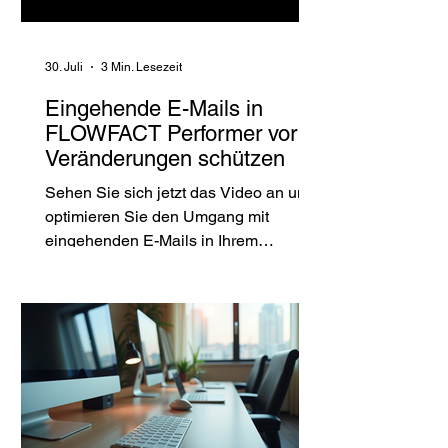
komplexen Anforderungen der DSGVO
zu meistern – oh
30. Juli
3 Min. Lesezeit
Eingehende E-Mails in
FLOWFACT Performer vor
Veränderungen schützen
Sehen Sie sich jetzt das Video an und
optimieren Sie den Umgang mit
eingehenden E-Mails in Ihrem
FLOWFACT-Performer-System.
Verlässliche Kommunikation beginnt
mit unveränderten Informationen E-
Mails gehören in
Immobilienunternehmen zu den
wichtigsten Kommunikationskanälen.
Interessentenanfragen,
Terminabsprachen,