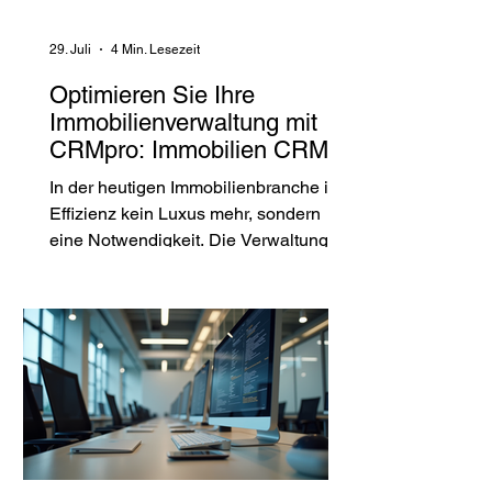
Kundenbeziehungen und immer
strengere regulatorische Anforderung
29. Juli
4 Min. Lesezeit
Optimieren Sie Ihre
Immobilienverwaltung mit
CRMpro: Immobilien CRM
Beratung für nachhaltigen
In der heutigen Immobilienbranche ist
Erfolg
Effizienz kein Luxus mehr, sondern
eine Notwendigkeit. Die Verwaltung
von Immobilien, Kundenbeziehungen
und Projekten wird immer komplexer.
Wie behalten Sie da den Überblick?
Genau hier setzt CRMpro an. Mit
maßgeschneiderten CRM-Lösungen
und strategischer Beratung verwandeln
wir Ihre Prozesse in echte
Wettbewerbsvorteile. Lassen Sie uns
gemeinsam entdecken, wie Sie Ihre