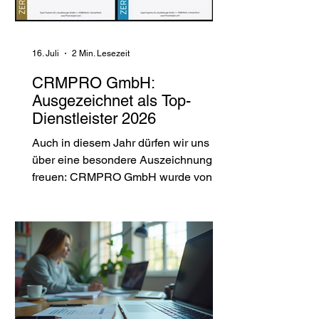
sondern die Digitalisierung
ganzheitlich und praxisnah
16. Juli
2 Min. Lesezeit
CRMPRO GmbH:
Ausgezeichnet als Top-
Dienstleister 2026
Auch in diesem Jahr dürfen wir uns
über eine besondere Auszeichnung
freuen: CRMPRO GmbH wurde von
ProvenExpert erneut als Top-
Dienstleister 2026 und Top-
Empfehlung 2026 ausgezeichnet.
Diese Zertifikate sind für uns weit mehr
als eine schöne Anerkennung – sie
sind vor allem das Ergebnis des
Vertrauens, das unsere Kundinnen und
Kunden täglich in uns setzen. Die