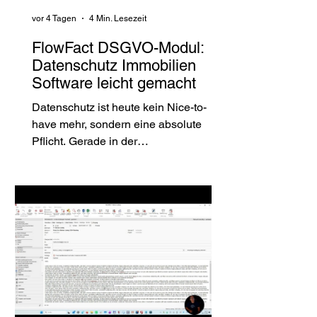
vor 4 Tagen
4 Min. Lesezeit
FlowFact DSGVO-Modul:
Datenschutz Immobilien
Software leicht gemacht
Datenschutz ist heute kein Nice-to-
have mehr, sondern eine absolute
Pflicht. Gerade in der
Immobilienbranche, wo sensible
Kundendaten täglich verarbeitet
werden, ist der Schutz dieser
Informationen essenziell. Aber wie
gelingt das in der Praxis? Wie kann
man Datenschutz effizient, sicher und
gleichzeitig benutzerfreundlich
gestalten? Hier kommt das FlowFact
DSGVO-Modul ins Spiel. Ich zeige dir,
wie diese Lösung dir hilft, die