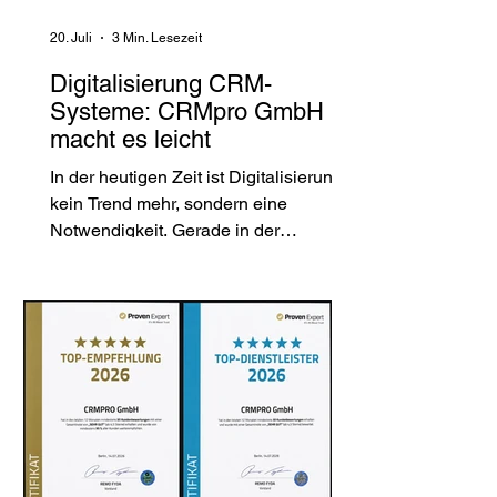
Immobilienverwaltung mit CRMpro
optimieren können. Warum Immobilien
20. Juli
3 Min. Lesezeit
C
Digitalisierung CRM-
Systeme: CRMpro GmbH
macht es leicht
In der heutigen Zeit ist Digitalisierung
kein Trend mehr, sondern eine
Notwendigkeit. Gerade in der
Immobilienbranche, wo komplexe
Kundenbeziehungen, große
Datenmengen und steigende
regulatorische Anforderungen den
Alltag prägen, ist ein effizientes CRM-
System der Schlüssel zum Erfolg.
Doch wie gelingt die digitale
Transformation wirklich? Hier kommt
die crmpro gmbh ins Spiel – ein
Partner, der nicht nur Software liefert,